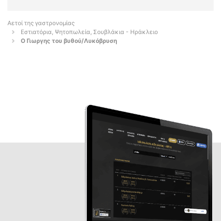
Αετοί της γαστρονομίας
Εστιατόρια, Ψητοπωλεία, Σουβλάκια - Ηράκλειο
Ο Γιωργης του βυθού/Λυκόβρυση