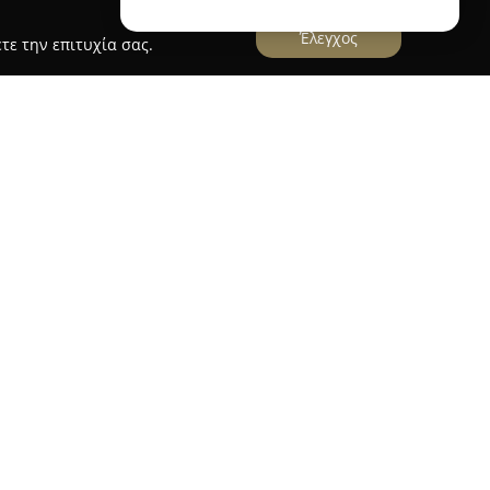
Έλεγχος
τε την επιτυχία σας.
τσατζίδικο Ο Αντώνης
έχει βαθιές ρίζες στην
τηριοποιείται στο Κερατσίνι ήδη από το 1955.
περνά τις έξι δεκαετίες, το εστιατόριο έχει
 συνάντησης για όσους εκτιμούν το καλό φαγητό.
ν υψηλή ποιότητα σε μια ευρεία γκάμα
οσιακές ελληνικές συνταγές να κυριαρχούν στο
 κυρίως για τον πατσά του, με δημοφιλή πιάτα
σάς και το πόδι να προσφέρουν ξεχωριστές