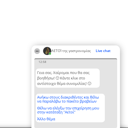
ΑΕΤΟΊ της γαστρονομίας
Live chat
12:58
Γεια σας. Χαίρομαι που θα σας
βοηθήσω! 🙂 Κάντε κλικ στο
αντίστοιχο θέμα συνομιλίας! 🙂
Ανήκω στους διακριθέντες και θέλω
να παραλάβω το πακέτο βραβείων
Θέλω να ελέγξω την επιχείρηση μου
στην κατάταξη "Αετοί"
Άλλο θέμα