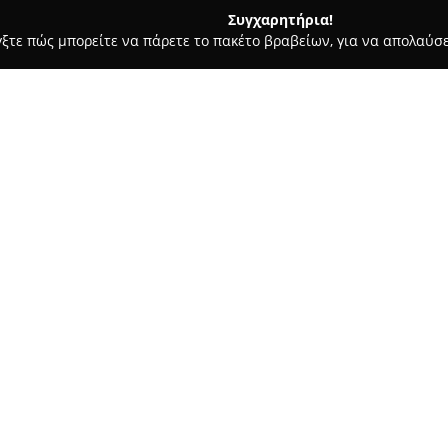
Συγχαρητήρια!
γξτε πώς μπορείτε να πάρετε το πακέτο βραβείων, για να απολαύσε
α, Σουβλάκια - Κερατσίνι
Πατσατζιδικο Ο Αντώνης
Σχετικά με την εταιρεία:
Η οικογενειακή επιχείρηση
Πα
ελληνική γαστρονομία και δρασ
Με μια συνεχή παρουσία που ξε
αναδειχθεί σε σταθερό σημείο
Δείτε περισσότερα >>
Η παράδοση συνυπάρχει με τη
μαγειρευτών πιάτων, με παραδ
μενού.
Το κατάστημα διαφοροποιείται
όπως ο κοκκινιστός γιαχνί πατ