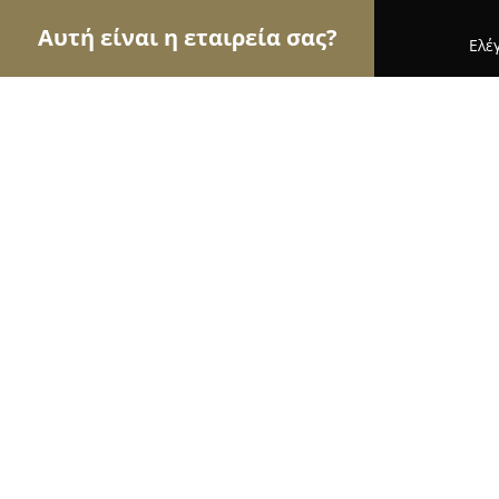
Αυτή είναι η εταιρεία σας?
Ελέ
Αετοί της γαστρονομίας
Εστιατόρια, Ψητοπωλεί
Πατσατζιδικο Ο Αντώνης
8.6
(375)
Κερατσίνι, Παπανικολή
Εμφάνιση αριθμού τηλεφώνου