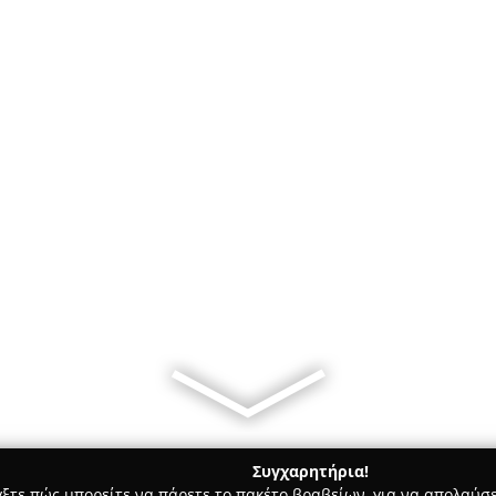
Συγχαρητήρια!
γξτε πώς μπορείτε να πάρετε το πακέτο βραβείων, για να απολαύσε