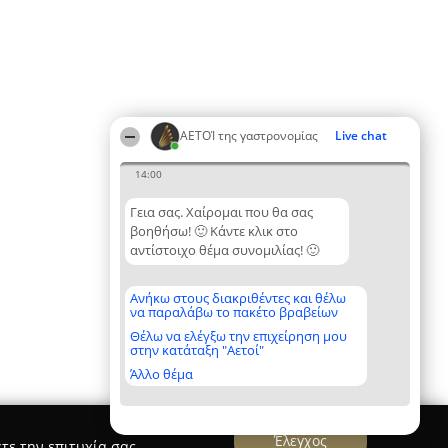
ΑΕΤΟΊ της γαστρονομίας
Live chat
14:00
Γεια σας. Χαίρομαι που θα σας
βοηθήσω! 🙂 Κάντε κλικ στο
αντίστοιχο θέμα συνομιλίας! 🙂
Ανήκω στους διακριθέντες και θέλω
να παραλάβω το πακέτο βραβείων
Θέλω να ελέγξω την επιχείρηση μου
στην κατάταξη "Αετοί"
Άλλο θέμα
Έλεγχος
τε την επιτυχία σας.