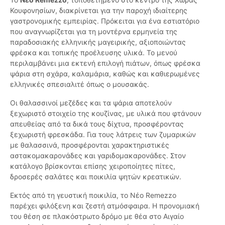
Κουφονησίων, διακρίνεται για την παροχή ιδιαίτερης
γαστρονομικής εμπειρίας. Πρόκειται για ένα εστιατόριο
που αναγνωρίζεται για τη μοντέρνα ερμηνεία της
παραδοσιακής ελληνικής μαγειρικής, αξιοποιώντας
φρέσκα και τοπικής προέλευσης υλικά. Το μενού
περιλαμβάνει μια εκτενή επιλογή πιάτων, όπως φρέσκα
ψάρια στη σχάρα, καλαμάρια, καθώς και καθιερωμένες
ελληνικές σπεσιαλιτέ όπως ο μουσακάς.
Οι θαλασσινοί μεζέδες και τα ψάρια αποτελούν
ξεχωριστό στοιχείο της κουζίνας, με υλικά που φτάνουν
απευθείας από τα δικά τους δίχτυα, προσφέροντας
ξεχωριστή φρεσκάδα. Για τους λάτρεις των ζυμαρικών
με θαλασσινά, προσφέρονται χαρακτηριστικές
αστακομακαρονάδες και γαριδομακαρονάδες. Στον
κατάλογο βρίσκονται επίσης χειροποίητες πίτες,
δροσερές σαλάτες και ποικιλία ψητών κρεατικών.
Εκτός από τη γευστική ποικιλία, το Νέο Remezzo
παρέχει φιλόξενη και ζεστή ατμόσφαιρα. Η προνομιακή
του θέση σε πλακόστρωτο δρόμο με θέα στο Αιγαίο