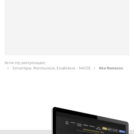
Αετοί της γαστρονομίας
Εστιατόρια, Ψητοπωλεία, Σουβλάκια - ΝΑΞΟΣ
Νέο Remezzo