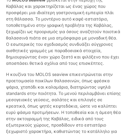
Καβάλας και χαρακτηρίζεται ως ένας χώρος που
προσφέρει μια ιδιαίτερη γαστρονομική εμπειρία πλάι
στη θάλασσα. Το μοντέρνο αυτό καφέ-εστιατόριο,
τοποθετημένο στην γραφική προβλήτα της Καβάλας,
ξεχωρίζει ως προορισμός για όσους αναζητούν ποιοτικά
θαλασσινά πιάτα σε μια ατμόσφαιρα με μοναδική θέα.
Ο εσωτερικός του σχεδιασμός συνδυάζει σύγχρονες
αισθητικές γραμμές με παραδοσιακά στοιχεία,
δημιουργώντας έναν χώρο ζεστό και φιλόξενο που έχει
αποσπάσει θετικά σχόλια από τους επισκέπτες.
Η κουζίνα του MOLOS seaview επικεντρώνεται στην
προετοιμασία ποικίλων θαλασσινών, όπως φρέσκα
ψάρια, χταπόδι και καλαμάρια, διατηρώντας υψηλά
standards στην ποιότητα. Το μενού περιλαμβάνει επίσης
μεσογειακές γεύσεις, σαλάτες και επιλογές σε
κρεατικά, όπως ψητές κεφτεδάκια, ώστε να καλύπτει
ευρύ φάσμα προτιμήσεων. Η τοποθεσία και η άμεση θέα
στην ακτογραμμή της Καβάλας, ειδικά από τους
εξωτερικούς χώρους, προσδίδουν στο εστιατόριο
ξεχωριστό χαρακτήρα, καθιστώντας το κατάλληλο για