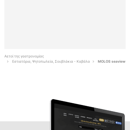
Αετοί της γαστρονομίας
Εστιατόρια, Ψητοπωλεία, Σουβλάκια - Καβάλα
MOLOS seaview