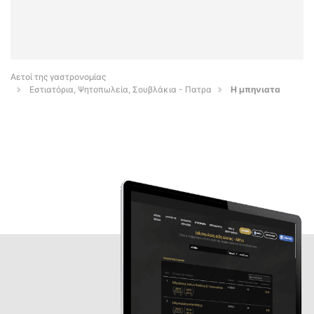
Αετοί της γαστρονομίας
Εστιατόρια, Ψητοπωλεία, Σουβλάκια - Πατρα
Η μπηνιατα