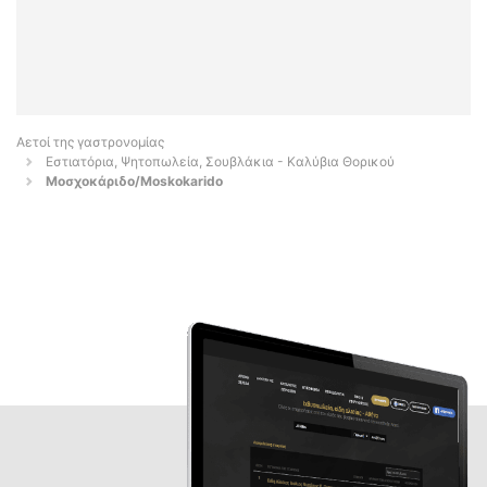
Αετοί της γαστρονομίας
Εστιατόρια, Ψητοπωλεία, Σουβλάκια - Καλύβια Θορικού
Μοσχοκάριδο/Moskokarido