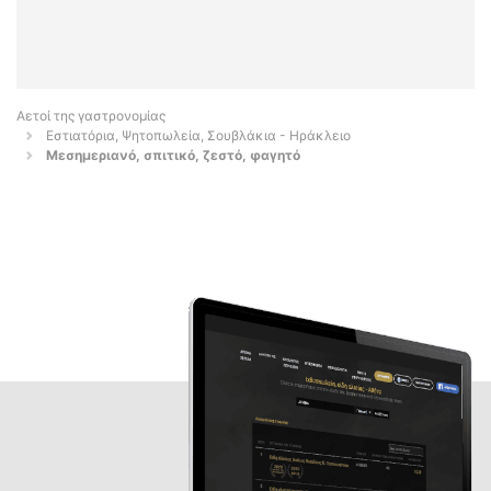
Αετοί της γαστρονομίας
Εστιατόρια, Ψητοπωλεία, Σουβλάκια - Ηράκλειο
Μεσημεριανό, σπιτικό, ζεστό, φαγητό