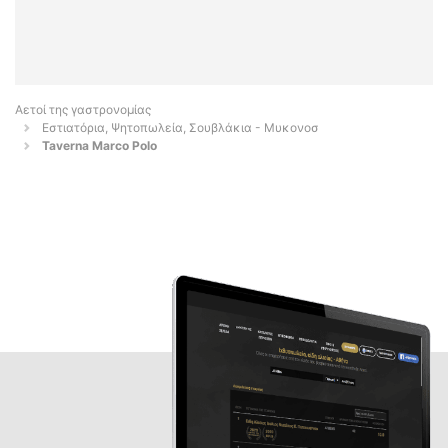
Αετοί της γαστρονομίας
Εστιατόρια, Ψητοπωλεία, Σουβλάκια - Μυκονοσ
Taverna Marco Polo