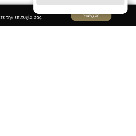
Έλεγχος
τε την επιτυχία σας.
καταλέγεται μεταξύ των πλέον εμβληματικών
τορία που εκτείνεται από το 1948. Τοποθετημένο
σφέρει εντυπωσιακή θέα προς το λιμάνι και
ι ζεστό του περιβάλλον.
ερα παραδοσιακά εστιατόρια της περιοχής, έχει
κότητες όπως ο Νίκος Καζαντζάκης, η Αλίκη
ν, συμβάλλοντας στην πολιτιστική και
ίγινας.