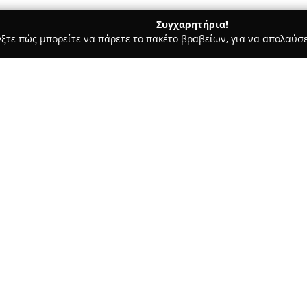
Συγχαρητήρια!
γξτε πώς μπορείτε να πάρετε το πακέτο βραβείων, για να απολαύσε
, Σουβλάκια - Αίγινα
Μαριδάκι
Σχετικά με την εταιρεία:
Το
Μαριδάκι
στην Αίγινα συγ
εστιατορίων του νησιού, με ισ
στην παραλία της Αίγινας, προ
διακρίνεται για το φιλόξενο κα
Δείτε περισσότερα >>
Γνωστό ως ένα από τα παλαιότ
φιλοξενήσει διάσημες προσωπι
Βουγιουκλάκη και ο Αλέν Ντελό
γαστρονομική ταυτότητα της Α