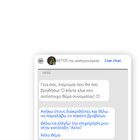
ΑΕΤΟΊ της γαστρονομίας
Live chat
14:02
Γεια σας. Χαίρομαι που θα σας
βοηθήσω! 🙂 Κάντε κλικ στο
αντίστοιχο θέμα συνομιλίας! 🙂
Ανήκω στους διακριθέντες και θέλω
να παραλάβω το πακέτο βραβείων
Θέλω να ελέγξω την επιχείρηση μου
στην κατάταξη "Αετοί"
Άλλο θέμα