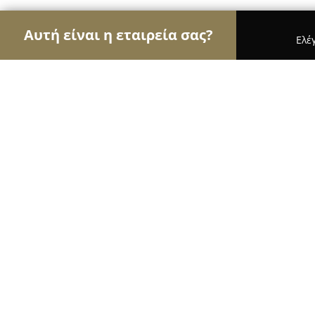
Αυτή είναι η εταιρεία σας?
Ελέ
Αετοί της γαστρονομίας
Εστιατόρια, Ψητοπωλεία
Μαριδάκι
8.6
(1002)
Αίγινα, Λεωφ. Δημοκρατίας 32
Εμφάνιση αριθμού τηλεφώνου