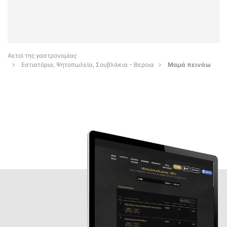
Αετοί της γαστρονομίας
Εστιατόρια, Ψητοπωλεία, Σουβλάκια - Βεροια
Μαμά πεινάω