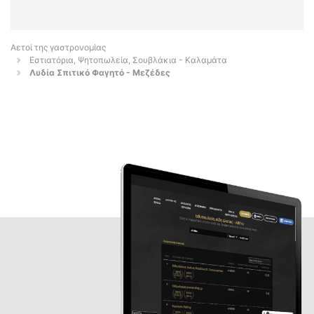
Αετοί της γαστρονομίας
Εστιατόρια, Ψητοπωλεία, Σουβλάκια - Καλαμάτα
Λυδία Σπιτικό Φαγητό - Μεζέδες