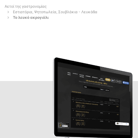
Αετοί της γαστρονομίας
Εστιατόρια, Ψητοπωλεία, Σουβλάκια - Λευκάδα
Το λευκό ακρογιάλι