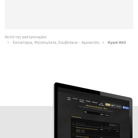
Αετοί της γαστρονομίας
Εστιατόρια, Ψητοπωλεία, Σουβλάκια - Αργοστόλι
Kyani Akti