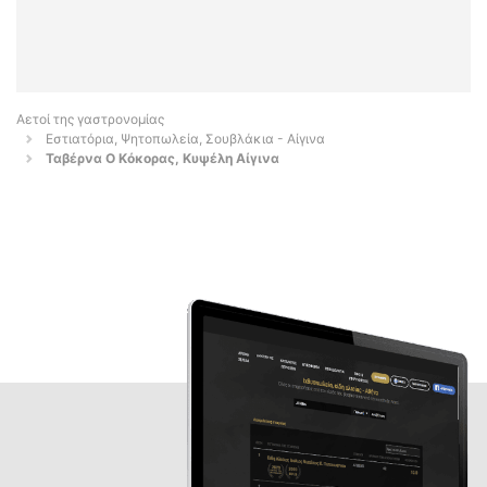
Αετοί της γαστρονομίας
Εστιατόρια, Ψητοπωλεία, Σουβλάκια - Αίγινα
Ταβέρνα Ο Κόκορας, Κυψέλη Αίγινα