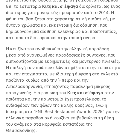
89, το εστιατόριο
Κιτς και σ' έφαγα
διακρίνεται ως ένας
ιδιαίτερος γαστρονομικός προορισμός από το 2014. Η
φήμη του βασίζεται στη χαρακτηριστική αισθητική, με
έντονα χρώματα και εκκεντρική διακόσμηση, που
δημιουργούν μια αίσθηση ελευθερίας και πρωτοτυπίας,
κάτι που το διαφοροποιεί στην τοπική αγορά.
Η κουζίνα του αναδεικνύει την ελληνική παράδοση
μέσα από ανανεωμένες παραδοσιακές συνταγές, που
εμπλουτίζονται με ευρηματικές και μοντέρνες πινελιές.
Η επιλογή των πρώτων υλών στηρίζεται στην τοπικότητα
και την εποχικότητα, με ιδιαίτερη έμφαση στα εκλεκτά
προϊόντα κυρίως από την Ήπειρο και την
Αιτωλοακαρνανία, στηρίζοντας παράλληλα μικρούς
παραγωγούς. Η αφοσίωση του
Κιτς και σ' έφαγα
στην
ποιότητα και την καινοτομία έχει προσελκύσει το
ενδιαφέρον των φίλων της καλής κουζίνας, ενώ η
διάκριση στα "FNL Best Restaurant Awards 2025" για την
ελληνική παραδοσιακή κουζίνα επιβεβαιώνει τη θέση
του ανάμεσα στα κορυφαία εστιατόρια της
Θεσσαλονίκης.