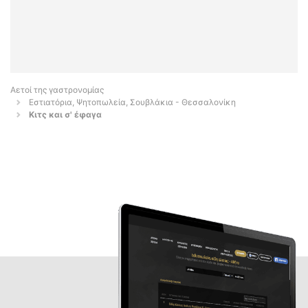
Αετοί της γαστρονομίας
Εστιατόρια, Ψητοπωλεία, Σουβλάκια - Θεσσαλονίκη
Κιτς και σ' έφαγα