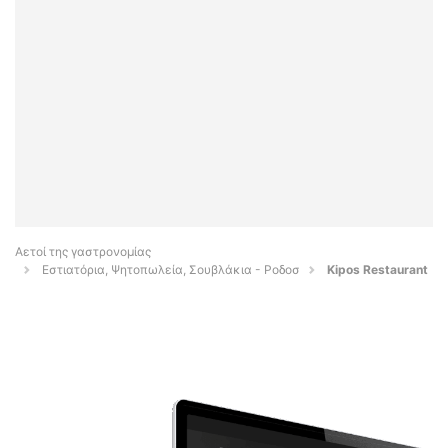
Αετοί της γαστρονομίας
Εστιατόρια, Ψητοπωλεία, Σουβλάκια - Ροδοσ
Kipos Restaurant