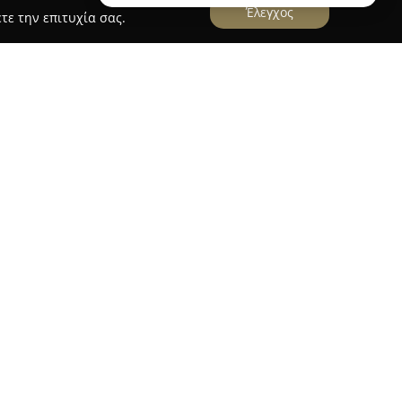
Έλεγχος
τε την επιτυχία σας.
iathos
βρίσκεται στη Σκιάθο, σε κοντινή
προσφέροντας γαστρονομικές εμπειρίες από το
ρίου εστιάζει στη μεσογειακή κουζίνα, με
ά πιάτα που ξεχωρίζουν για την ποιότητα των
χωριστή σημασία δίνεται στα ψάρια, τα
έατα, ενώ ορισμένα από τα λαχανικά
ο που διαθέτει η επιχείρηση.
ν καθοδήγηση έμπειρου σεφ, δημιουργεί πιάτα
Η συλλογή εκλεκτών ελληνικών κρασιών
ροντας αρμονία σε κάθε γεύμα. Η προνομιακή