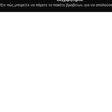
γξτε πώς μπορείτε να πάρετε το πακέτο βραβείων, για να απολαύσε
α, Σουβλάκια - Σκιάθος
Carnayo Restaurant bar Skiathos
Σχετικά με την εταιρεία:
Το
Carnayo Restaurant bar Sk
απόσταση από το Νέο Λιμάνι, 
1975. Η φιλοσοφία του εστιατο
ιδιαίτερη έμφαση σε αυθεντικ
Δείτε περισσότερα >>
φρέσκων και αγνών υλικών. Ξε
θαλασσινά και τα ιδιαίτερα κρ
προέρχονται από βιολογικό κήπ
Η ομάδα της κουζίνας, υπό τη
υψηλής γαστρονομικής αξίας. 
συμπληρώνει το μενού, προσφέ