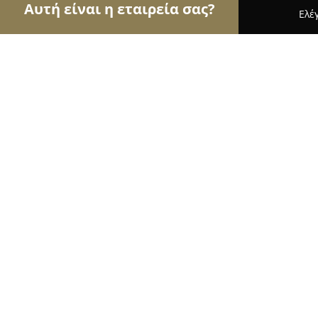
Αυτή είναι η εταιρεία σας?
Ελέ
Αετοί της γαστρονομίας
Εστιατόρια, Ψητοπωλεί
Carnayo Restaurant bar Skiathos
9.3
(1535)
Σκιάθος, 37002 Skíathos, Greece
Εμφάνιση αριθμού τηλεφώνου