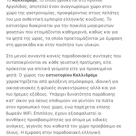
Αργολίδας, αποτελεί έναν αναγνωρίσιμο χώρο στον
χώρο της γαστρονομίας, προσφέροντας στους πελάτες
του μια αυθεντική εμπειρία ελληνικής κουζίνας. Το
εστιατόριο διακρίνεται για την ποικιλία μαγειρευτών
φαγητών που ετοιμάζονται καθημερινά, καθώς και για
τα ψητά της ώρας, τα οποία προετοιμάζονται με έμφαση
στη φρεσκάδα και στην ποιότητα των υλικών.
Στο μενού συναντά κανείς παραδοσιακές συνταγές που
ανταποκρίνονται σε κάθε γευστική προτίμηση, είτε
πρόκειται για σπιτικά γεύματα είτε για προσεγμένα
ψητά. Ο χώρος του
εστιατορίου Καλλιδρόμι
χαρακτηρίζεται από φιλόξενη ατμόσφαιρα, ιδανική για
οικογενειακές ή φιλικές συγκεντρώσεις αλλά και για
πιο ήρεμες εξόδους. Υπάρχει δυνατότητα παράδοσης
κατ’ οίκον για όσους επιθυμούν να γευτούν τα πιάτα
στον προσωπικό τους χώρο, ενώ παρέχεται επίσης
δωρεάν WiFi. Επιπλέον, έχουν εξασφαλιστεί οι
συνθήκες προσβασιμότητας για άτομα με ειδικές
ανάγκες, γεγονός που καθιστά τον χώρο προσβάσιμο σε
όλους. Η έμφαση στην παραδοσιακή ελληνική