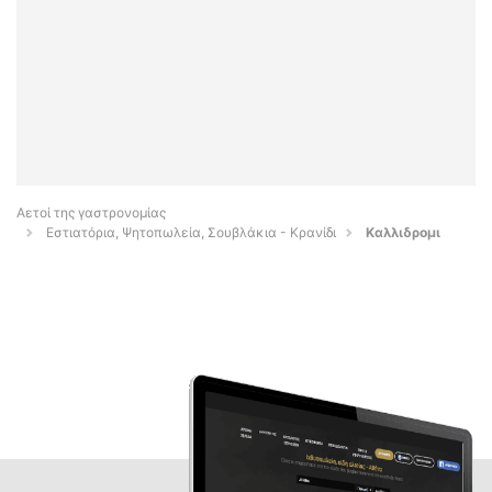
Αετοί της γαστρονομίας
Εστιατόρια, Ψητοπωλεία, Σουβλάκια - Κρανίδι
Καλλιδρομι