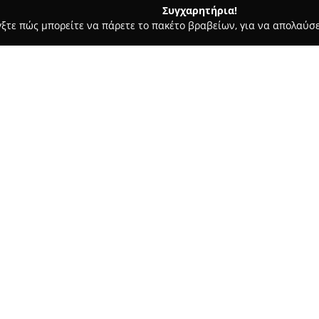
Συγχαρητήρια!
γξτε πώς μπορείτε να πάρετε το πακέτο βραβείων, για να απολαύσε
α, Σουβλάκια - Κασσανδρεια
Ippokampos Halkidiki
Σχετικά με την εταιρεία:
Το
Εστιατόριο Ιππόκαμπος
βρ
περιοχή της Κασσάνδρας στη Χ
πρόσβαση στη θάλασσα. Οι επ
πανοραμική θέα στο απέραντο 
Δείτε περισσότερα >>
ηρεμία και τη φυσική ομορφιά
Το εστιατόριο προσφέρει πιάτ
κουζίνα, χρησιμοποιώντας ποι
nts Chalkidiki Kassandra
φρέσκα θαλασσινά. Η γαστρονο
τοπικές γεύσεις και ικανοποιε
και η ζεστή ατμόσφαιρα ενισχ