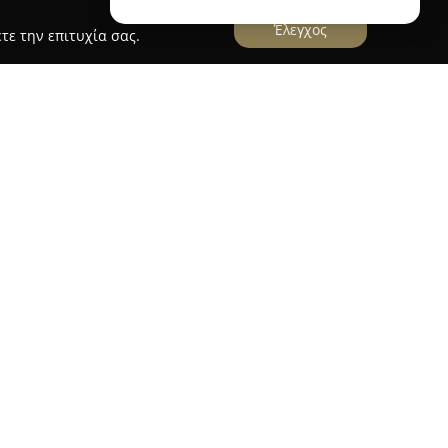
Έλεγχος
τε την επιτυχία σας.
ίσκεται στη γραφική Σκάλα Φούρκας, στην
αλκιδική, μέσα στον οικισμό Εκάβη, με άμεση
ισκέπτες έχουν την ευκαιρία να απολαύσουν
γαλάζιο, σε ένα περιβάλλον που συνδυάζει την
 της τοποθεσίας.
α εμπνευσμένα από την ελληνική και μεσογειακή
οτικές πρώτες ύλες και δίνοντας έμφαση σε
μική πρόταση του χώρου αναδεικνύει τις
ί διάφορες προτιμήσεις. Η φιλική εξυπηρέτηση
ύουν την εμπειρία ενός γεύματος σε έναν χώρο