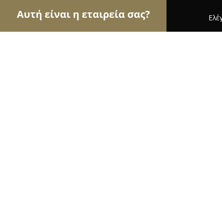
Αυτή είναι η εταιρεία σας?
Ελέ
Αετοί της γαστρονομίας
Εστιατόρια, Ψητοπωλεί
Ippokampos Halkidiki
9.2
(968)
Κασσανδρεια, Fourka Beach Within Ekavi Apartme
Fourka Beach
Εμφάνιση αριθμού τηλεφώνου