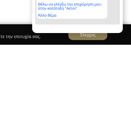
Θέλω να ελέγξω την επιχείρηση μου
στην κατάταξη "Αετοί"
Άλλο θέμα
Έλεγχος
τε την επιτυχία σας.
, σε μικρή απόσταση από τη θάλασσα και με θέα
υργεί το εστιατόριο
Ιππόκαμπος
. Το εστιατόριο
αστρονομική επιλογή στην περιοχή της
ικότητα του σεφ Γιώργου Κορολή. Ο ίδιος ο σεφ,
μπειρία του σε καταξιωμένες κουζίνες εντός και
 πατρίδα του για να παρουσιάσει μια ιδιαίτερη