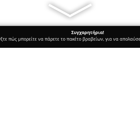
Συγχαρητήρια!
γξτε πώς μπορείτε να πάρετε το πακέτο βραβείων, για να απολαύσε
α, Σουβλάκια - Κρανίδι
Ιππόκαμπος
Σχετικά με την εταιρεία:
Στην καρδιά του Πόρτο Χελίου
προς τον ομώνυμο κόλπο, λειτο
αυτό ξεχωρίζει ως σύγχρονη γ
Ερμιονίδας, χάρη στη δημιουργ
Δείτε περισσότερα >>
αξιοποιώντας τη μακρόχρονη ε
εκτός Ελλάδας, επέστρεψε στην