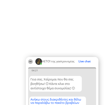
ΑΕΤΟΊ της γαστρονομίας
Live chat
04:21
Γεια σας. Χαίρομαι που θα σας
βοηθήσω! 🙂 Κάντε κλικ στο
αντίστοιχο θέμα συνομιλίας! 🙂
Ανήκω στους διακριθέντες και θέλω
να παραλάβω το πακέτο βραβείων