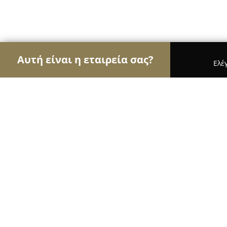
Αυτή είναι η εταιρεία σας?
Ελέ
Αετοί της γαστρονομίας
Εστιατόρια, Ψητοπωλεί
Ιππόκαμπος
9
(376)