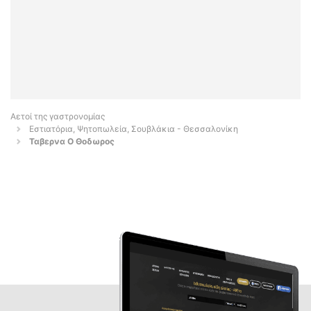
Αετοί της γαστρονομίας
Εστιατόρια, Ψητοπωλεία, Σουβλάκια - Θεσσαλονίκη
Ταβερνα Ο Θοδωρος