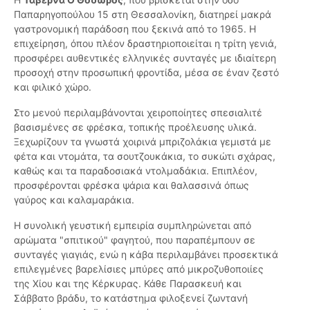
Παπαρηγοπούλου 15 στη Θεσσαλονίκη, διατηρεί μακρά
γαστρονομική παράδοση που ξεκινά από το 1965. Η
επιχείρηση, όπου πλέον δραστηριοποιείται η τρίτη γενιά,
προσφέρει αυθεντικές ελληνικές συνταγές με ιδιαίτερη
προσοχή στην προσωπική φροντίδα, μέσα σε έναν ζεστό
και φιλικό χώρο.
Στο μενού περιλαμβάνονται χειροποίητες σπεσιαλιτέ
βασισμένες σε φρέσκα, τοπικής προέλευσης υλικά.
Ξεχωρίζουν τα γνωστά χοιρινά μπριζολάκια γεμιστά με
φέτα και ντομάτα, τα σουτζουκάκια, το συκώτι σχάρας,
καθώς και τα παραδοσιακά ντολμαδάκια. Επιπλέον,
προσφέρονται φρέσκα ψάρια και θαλασσινά όπως
γαύρος και καλαμαράκια.
Η συνολική γευστική εμπειρία συμπληρώνεται από
αρώματα "σπιτικού" φαγητού, που παραπέμπουν σε
συνταγές γιαγιάς, ενώ η κάβα περιλαμβάνει προσεκτικά
επιλεγμένες βαρελίσιες μπύρες από μικροζυθοποιίες
της Χίου και της Κέρκυρας. Κάθε Παρασκευή και
Σάββατο βράδυ, το κατάστημα φιλοξενεί ζωντανή