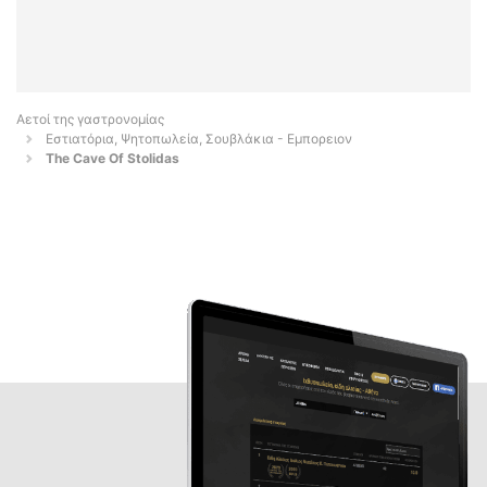
Αετοί της γαστρονομίας
Εστιατόρια, Ψητοπωλεία, Σουβλάκια - Εμπορειον
The Cave Of Stolidas