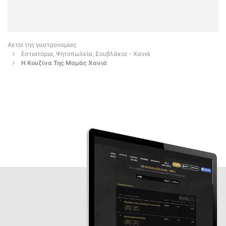
Αετοί της γαστρονομίας
Εστιατόρια, Ψητοπωλεία, Σουβλάκια - Χανιά
Η Κουζίνα Της Μαμάς Χανιά