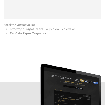
Αετοί της γαστρονομίας
Εστιατόρια, Ψητοπωλεία, Σουβλάκια - Ζακυνθοσ
Cat Cafe Zepos Zakynthos