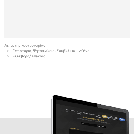
Αετοί της γαστρονομίας
Εστιατόρια, Ψητοπωλεία, Σουβλάκια - Αθήνα
Ελλέβορο/ Ellevoro