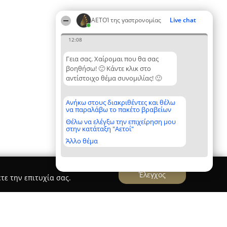
ΑΕΤΟΊ της γαστρονομίας
Live chat
12:08
Γεια σας. Χαίρομαι που θα σας
βοηθήσω! 🙂 Κάντε κλικ στο
αντίστοιχο θέμα συνομιλίας! 🙂
Ανήκω στους διακριθέντες και θέλω
να παραλάβω το πακέτο βραβείων
Θέλω να ελέγξω την επιχείρηση μου
στην κατάταξη "Αετοί"
Άλλο θέμα
Έλεγχος
τε την επιτυχία σας.