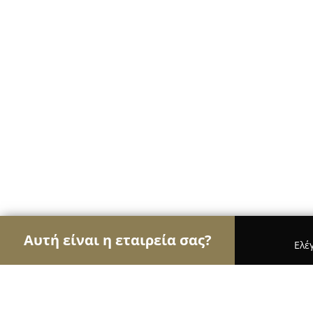
Αυτή είναι η εταιρεία σας?
Ελέ
Αετοί της γαστρονομίας
Εστιατόρια, Ψητοπωλεία