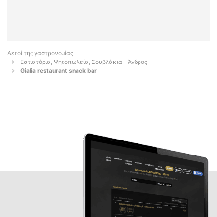
Αετοί της γαστρονομίας
Εστιατόρια, Ψητοπωλεία, Σουβλάκια - Άνδρος
Gialia restaurant snack bar