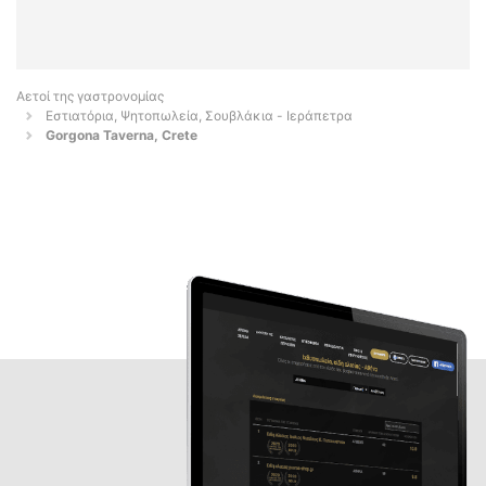
Αετοί της γαστρονομίας
Εστιατόρια, Ψητοπωλεία, Σουβλάκια - Ιεράπετρα
Gorgona Taverna, Crete