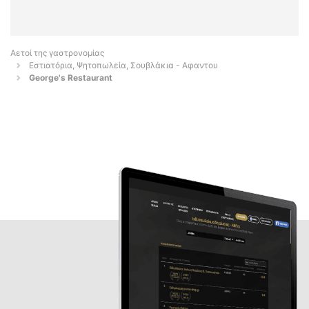
Αετοί της γαστρονομίας
Εστιατόρια, Ψητοπωλεία, Σουβλάκια - Αφαντου
George's Restaurant