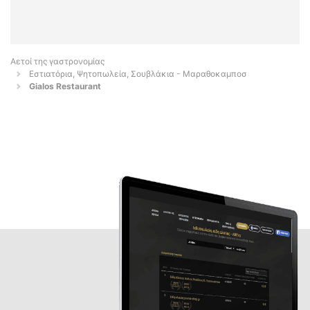
Αετοί της γαστρονομίας
Εστιατόρια, Ψητοπωλεία, Σουβλάκια - Μαραθοκαμποσ
Gialos Restaurant