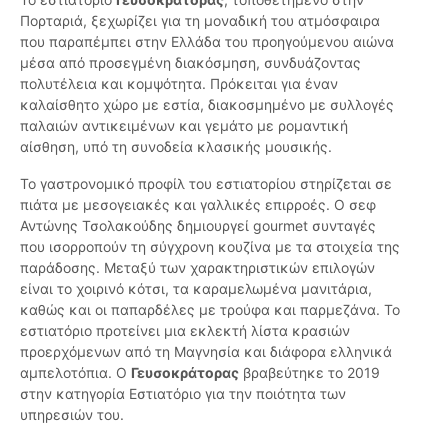
Πορταριά, ξεχωρίζει για τη μοναδική του ατμόσφαιρα
που παραπέμπει στην Ελλάδα του προηγούμενου αιώνα
μέσα από προσεγμένη διακόσμηση, συνδυάζοντας
πολυτέλεια και κομψότητα. Πρόκειται για έναν
καλαίσθητο χώρο με εστία, διακοσμημένο με συλλογές
παλαιών αντικειμένων και γεμάτο με ρομαντική
αίσθηση, υπό τη συνοδεία κλασικής μουσικής.
Το γαστρονομικό προφίλ του εστιατορίου στηρίζεται σε
πιάτα με μεσογειακές και γαλλικές επιρροές. Ο σεφ
Αντώνης Τσολακούδης δημιουργεί gourmet συνταγές
που ισορροπούν τη σύγχρονη κουζίνα με τα στοιχεία της
παράδοσης. Μεταξύ των χαρακτηριστικών επιλογών
είναι το χοιρινό κότσι, τα καραμελωμένα μανιτάρια,
καθώς και οι παπαρδέλες με τρούφα και παρμεζάνα. Το
εστιατόριο προτείνει μια εκλεκτή λίστα κρασιών
προερχόμενων από τη Μαγνησία και διάφορα ελληνικά
αμπελοτόπια. Ο
Γευσοκράτορας
βραβεύτηκε το 2019
στην κατηγορία Εστιατόριο για την ποιότητα των
υπηρεσιών του.