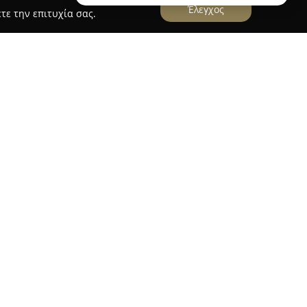
Έλεγχος
τε την επιτυχία σας.
γίου Στεφάνου στην Κέρκυρα, η
Τaverna Galini
 προορισμός της γαστρονομικής σκηνής της
ά από τα πρώτα χρόνια λειτουργίας της, όταν
ά, παππού του σημερινού ιδιοκτήτη,
οπόρες ταβέρνες του κόλπου.
το Ιόνιο, συνδυάζοντας την εμπειρία της
α μεσογειακών και φρέσκων θαλασσινών
ni αναδεικνύουν την επτανησιακή παράδοση και
νσωματώνοντας τοπικά μπαχαρικά, ελαιόλαδο,
υμαρικά στην κουζίνα. Σημαντική είναι η