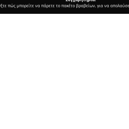
γξτε πώς μπορείτε να πάρετε το πακέτο βραβείων, για να απολαύσε
α, Σουβλάκια - Κερκυρα
Taverna Galini
Σχετικά με την εταιρεία:
Στο παραδοσιακό λιμάνι του Α
διακρίνεται ως ένας σταθερός
περιοχής. Η ιστορία της ξεκιν
ιδρύθηκε από έναν ντόπιο ψαρ
Δείτε περισσότερα >>
αποτελώντας μια από τις πρωτ
Το εστιατόριο προσφέρει θέα σ
θάλασσας με μια ευρεία γκάμ
εδεσμάτων. Τα πιάτα της Gali
τις βενετσιάνικες επιρροές, ε
όσπρια, λαχανικά, κρέας και ζ