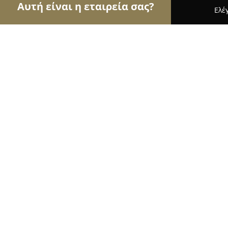
Αυτή είναι η εταιρεία σας?
Ελέ
Αετοί της γαστρονομίας
Εστιατόρια, Ψητοπωλεί
Taverna Galini
8.8
(1894)
Κερκυρα, Corfu
Εμφάνιση αριθμού τηλεφώνου