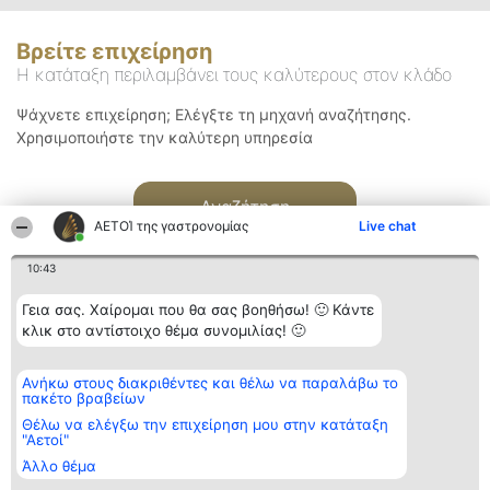
Βρείτε επιχείρηση
Η κατάταξη περιλαμβάνει τους καλύτερους στον κλάδο
Ψάχνετε επιχείρηση; Ελέγξτε τη μηχανή αναζήτησης.
Χρησιμοποιήστε την καλύτερη υπηρεσία
Αναζήτηση
ΑΕΤΟΊ της γαστρονομίας
Live chat
10:43
Γεια σας. Χαίρομαι που θα σας βοηθήσω! 🙂 Κάντε
κλικ στο αντίστοιχο θέμα συνομιλίας! 🙂
Διοργανωτής της
Κατάταξη
Επικοινωνία
Ανήκω στους διακριθέντες και θέλω να παραλάβω το
κατάταξης
Διακριθέντες
Επικοινωνία
πακέτο βραβείων
BEAUTIFUL COMPANY
Λίστα όλων
Μονοπρόσωπη ΙΚΕ
των
Θέλω να ελέγξω την επιχείρηση μου στην κατάταξη
ΤΗΛ. ΕΠΙΚΟΙΝΩΝΙΑΣ:
διακριθέντων
"Αετοί"
2104128019
Μεθοδολογία
Άλλο θέμα
email:
Όροι &
aetoi@beautifulcompany.co
προϋποθέσεις