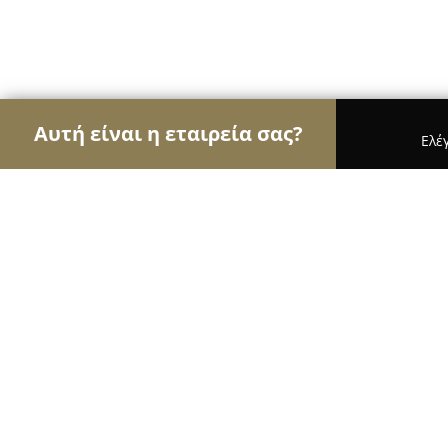
Αυτή είναι η εταιρεία σας?
Ελέ
Αετοί της γαστρονομίας
Εστιατόρια, Ψητοπωλεί
Βρεγμένη Γάτα