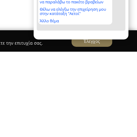
να παραλάβω το πακέτο βραβείων
Θέλω να ελέγξω την επιχείρηση μου
στην κατάταξη "Αετοί"
Άλλο θέμα
Έλεγχος
τε την επιτυχία σας.
η Θεσσαλονίκη και αποτελεί ένα σημείο
ρονομίας, προσφέροντας εμπειρίες που
στική απόλαυση. Εντοπίζεται στην οδό
τω Τούμπας, διαθέτοντας έναν σύγχρονο και
ια το ύφος και την αίσθησή του.