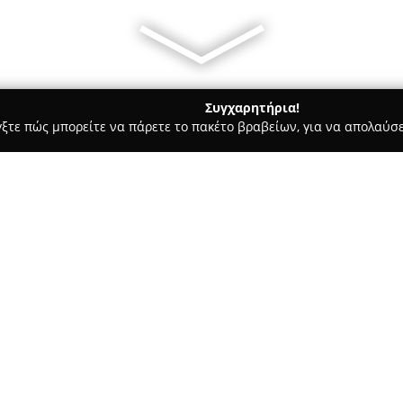
Συγχαρητήρια!
γξτε πώς μπορείτε να πάρετε το πακέτο βραβείων, για να απολαύσε
α, Σουβλάκια - Θεσσαλονίκη
Βρεγμένη Γάτα
Σχετικά με την εταιρεία:
Η
Βρεγμένη Γάτα
βρίσκεται στ
αναφοράς στον χώρο της γαστ
συνδυάζουν αισθητική και γευ
Απόλλωνος 4, στην περιοχή Κά
Δείτε περισσότερα >>
φιλόξενο χώρο που ξεχωρίζει γ