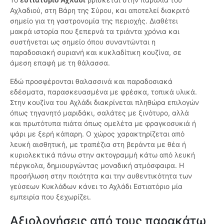
Αχλαδιού, στη Βάρη της Σύρου, και αποτελεί διακριτό
σημείο για τη γαστρονομία της περιοχής. Διαθέτει
μακρά ιστορία που ξεπερνά τα τριάντα χρόνια και
συστήνεται ως σημείο όπου συναντώνται η
παραδοσιακή συριανή και κυκλαδίτικη κουζίνα, σε
άμεση επαφή με τη θάλασσα.
Εδώ προσφέρονται θαλασσινά και παραδοσιακά
εδέσματα, παρασκευασμένα με φρέσκα, τοπικά υλικά.
Στην κουζίνα του Αχλάδι διακρίνεται πληθώρα επιλογών
όπως τηγανητό μαριδάκι, σαλάτες με ξινότυρο, αλλά
και πρωτότυπα πιάτα όπως ομελέτα με φραγκοσυκιά ή
ψάρι με ξερή κάπαρη. Ο χώρος χαρακτηρίζεται από
λευκή αισθητική, με τραπέζια στη βεράντα με θέα ή
κυριολεκτικά πάνω στην ακτογραμμή κάτω από λευκή
πέργκολα, δημιουργώντας μοναδική ατμόσφαιρα. Η
προσήλωση στην ποιότητα και την αυθεντικότητα των
γεύσεων Κυκλάδων κάνει το Αχλάδι Εστιατόριο μία
εμπειρία που ξεχωρίζει.
Αξιολογήσεις από τους παρακάτω