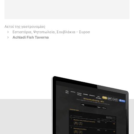
Αετοί της γαστρονομίας
Εστιατόρια, Ψητοπωλεία, Σουβλάκια - Συροσ
Achladi Fish Taverna