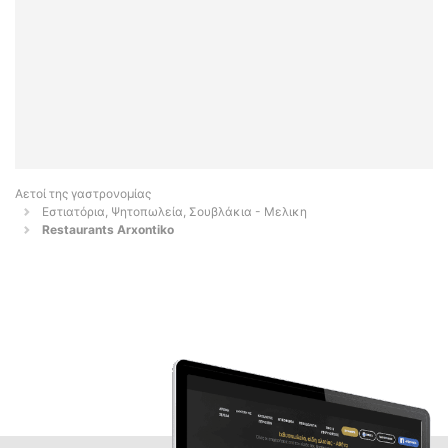
Αετοί της γαστρονομίας
Εστιατόρια, Ψητοπωλεία, Σουβλάκια - Μελικη
Restaurants Arxontiko