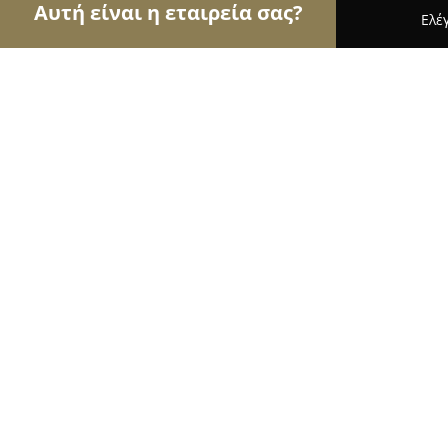
Αυτή είναι η εταιρεία σας?
Ελέ
Αετοί της γαστρονομίας
Εστιατόρια, Ψητοπωλεί
Aristea Restaurant Paleochora
8.7
(1253)
Παλαιοχωρα, Paleochora
Εμφάνιση αριθμού τηλεφώνου