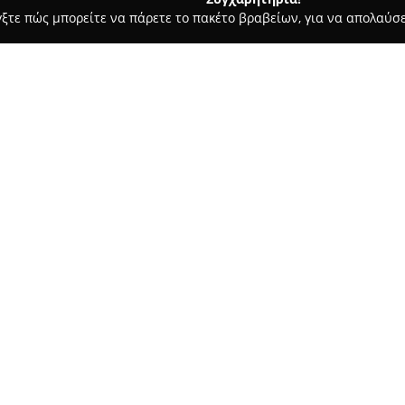
γξτε πώς μπορείτε να πάρετε το πακέτο βραβείων, για να απολαύσε
α, Σουβλάκια - Παλαιοχωρα
Aristea Restaurant Paleochora
Σχετικά με την εταιρεία:
Το
Aristea Restaurant Paleoch
ιδιαίτερο σημείο της γαστρον
αυθεντική εμπειρία της ελλην
περιλαμβάνει επιλεγμένα θαλα
Δείτε περισσότερα >>
με κρέας, όπως ψητό καλαμάρι
προσδίδοντας έμφαση στην πο
Η ατμόσφαιρα που επικρατεί σ
την εξυπηρέτηση του προσωπι
γευστική εμπειρία. Οι πλούσιε
λεπτομέρεια, τονίζουν τη δέσμ