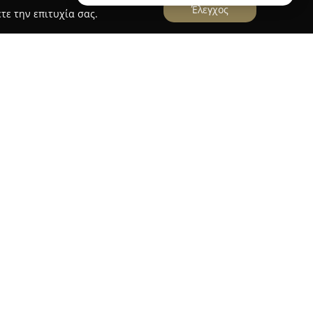
Έλεγχος
τε την επιτυχία σας.
ora
στην Παλαιόχωρα διακρίνεται ως ένα
ομικής σκηνής της περιοχής, προσφέροντας μια
ικής παραδοσιακής κουζίνας. Μενού του
σσινά πιάτα, φρέσκα ψάρια και νόστιμα πιάτα
, αρνί και το παραδοσιακό μουσακά,
ιότητα των υλικών.
το εστιατόριο συνδυάζεται με τη φιλικότητα και
κού, δημιουργώντας συνθήκες για μια ευχάριστη
ς μερίδες, μαζί με την προσεκτική φροντίδα στη
ευση για καλή κουζίνα. Το Aristea Restaurant