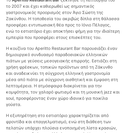
το 2007 και έχει καθιερωθεί ως σημαντικός
γαστρονομικός προορισμός στον Άγιο Σώστη της
Ζακύνθου. Η τοποθεσία του ακριβώς δίπλα στη θάλασσα
προσφέρει εντυπωσιακή θέα προς το Ιόνιο Πέλαγος,
ενώ το εστιατόριο έχει αποκτήσει φήμη για την ιδιαίτερη
εμπειρία που προσφέρει στους επισκέπτες του.
Η κουζίνα του Aperitto Restaurant Bar παρουσιάζει έναν
δημιουργικό συνδυασμό παραδοσιακών ελληνικών
πιάτων με γεύσεις μεσογειακής επιρροής. Εστιάζει στη
χρήση φρέσκων, τοπικών προϊόντων από τη Ζάκυνθο
και αναδεικνύει τη σύγχρονη ελληνική γαστρονομία
μέσα από πιάτα με σύγχρονη αισθητική και έμφαση στη
λεπτομέρεια. Η ατμόσφαιρα διακρίνεται για την
κομψότητα, τον χαλαρό φωτισμό και τη μουσική jazz και
soul, προσφέροντας έναν χώρο ιδανικό για ποικίλα
γούστα.
Η εξυπηρέτηση στο εστιατόριο χαρακτηρίζεται από
φροντίδα και επαγγελματισμό, ενώ στη διάθεση των
πελατών υπάρχει πλούσια ενοποιημένη λίστα κρασιών,