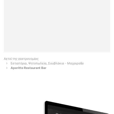
Αετοί της γαστρονομίας
Εστιατόρια, Ψητοπωλεία, Σουβλάκια - Μαχαιραδο
Aperitto Restaurant Bar