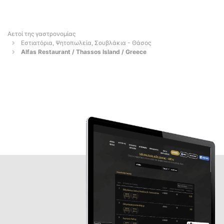
Αετοί της γαστρονομίας
Εστιατόρια, Ψητοπωλεία, Σουβλάκια - Θάσος
Alfas Restaurant / Thassos Island / Greece