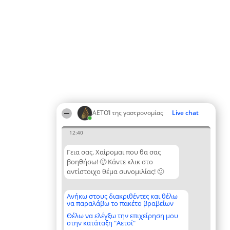
ΑΕΤΟΊ της γαστρονομίας
Live chat
12:40
Γεια σας. Χαίρομαι που θα σας
βοηθήσω! 🙂 Κάντε κλικ στο
αντίστοιχο θέμα συνομιλίας! 🙂
Ανήκω στους διακριθέντες και θέλω
να παραλάβω το πακέτο βραβείων
Θέλω να ελέγξω την επιχείρηση μου
στην κατάταξη "Αετοί"