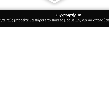
Συγχαρητήρια!
γξτε πώς μπορείτε να πάρετε το πακέτο βραβείων, για να απολαύσε
α, Σουβλάκια - Μήλος
Alevromilos cucina Cicladica
Σχετικά με την εταιρεία:
Στο νησί της Μήλου, το εστια
καθιερωθεί από το 2001 ως χώ
επικεντρωμένος στην αυθεντικ
τοπικές γεύσεις της Μήλου. Υπ
Δείτε περισσότερα >>
Παπικινός, ο οποίος θέτει στο 
παραδοσιακές συνταγές, αναδε
νησιού με σύγχρονες τεχνικές 