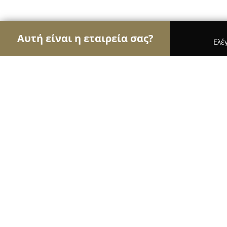
Αυτή είναι η εταιρεία σας?
Ελέ
Αετοί της γαστρονομίας
Εστιατόρια, Ψητοπωλεί
Alevromilos cucina Cicladica
9.4
(3423)
Μήλος, ΠΑΡΑΣΠΟΡΟΣ