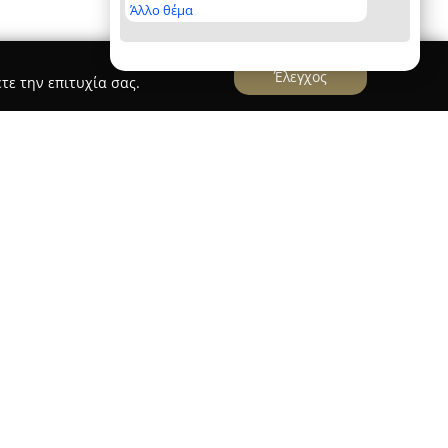
Άλλο θέμα
Έλεγχος
τε την επιτυχία σας.
τόριο
Αλευρόμυλος cucina Cicladica
έχει
ρος γαστρονομίας στον Παρασπόρο,
ή κουζίνα των Κυκλάδων, με έμφαση στις
εύθυνος για το μενού είναι ο σεφ Βασίλης
επίκεντρο τα προϊόντα του τόπου και τις
ικνύοντας τις γαστρονομικές παραδόσεις του
και δημιουργικότητα.