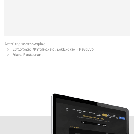
Αετοί της γαστρονομίας
Εστιατόρια, Ψητοπωλεία, Σουβλάκια - Ρεθυμνο
Alana Restaurant