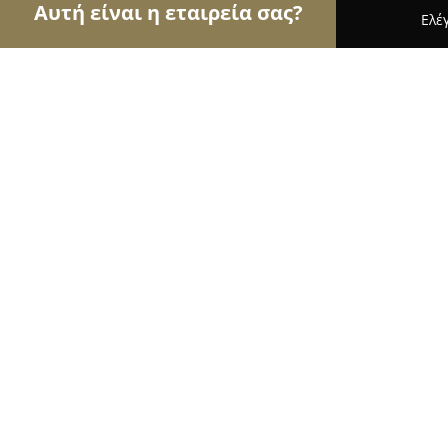
Αυτή είναι η εταιρεία σας?
Ελέ
Αετοί της γαστρονομίας
Εστιατόρια, Ψητοπωλεί
STRADA
9.4
(1322)
Κοζάνη, Μουράτη 4
Εμφάνιση αριθμού τηλεφώνου