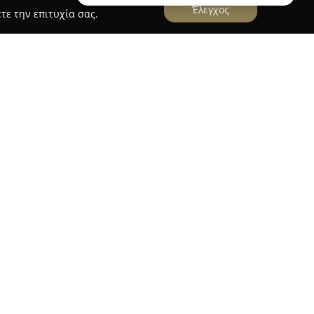
Έλεγχος
τε την επιτυχία σας.
 της Κοζάνης από τον Μάρτιο του 2007 και έχει
ρισμός στον χώρο της γαστρονομίας. Το
έρνο, φιλικό και κομψό περιβάλλον,
όσφαιρα σε όλη τη διάρκεια της ημέρας.
επικεντρώνεται στην ελληνική δημιουργική
με τη σταθερή ποιότητα και τις ιδιαίτερες
όπως μεζέδες, επιλεγμένα πιάτα ημέρας και
ρασιών, επιμελημένο από σομελιέ, είναι
ίζεται, ενώ στους πελάτες προσφέρονται και
ζουν με τις γεύσεις του εστιατορίου. Ο κατάλογος