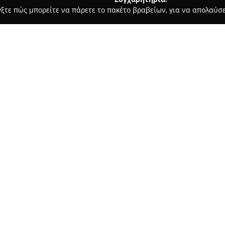
γξτε πώς μπορείτε να πάρετε το πακέτο βραβείων, για να απολαύσε
α, Σουβλάκια - Κοζάνη
STRADA
Σχετικά με την εταιρεία:
STRADA
λειτουργεί στο κέντρο
καθιερωθεί ως δημοφιλής προο
εστιατόριο προσφέρει ένα μοντ
εξασφαλίζοντας μια ζεστή ατμ
Δείτε περισσότερα >>
Η φιλοσοφία του εστιατορίου 
κουζίνα. Το STRADA ξεχωρίζει 
γαστρονομικές προτάσεις του, 
χειροποίητα γλυκά. Το μενού κ
δομημένο και συνεχώς εμπλουτ
signature cocktails που ταιριά