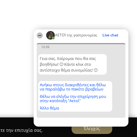
ΑΕΤΟΊ της γαστρονομίας
Live chat
12:35
Γεια σας. Χαίρομαι που θα σας
βοηθήσω! 🙂 Κάντε κλικ στο
αντίστοιχο θέμα συνομιλίας! 🙂
Ανήκω στους διακριθέντες και θέλω
να παραλάβω το πακέτο βραβείων
Θέλω να ελέγξω την επιχείρηση μου
στην κατάταξη "Αετοί"
Άλλο θέμα
Έλεγχος
τε την επιτυχία σας.