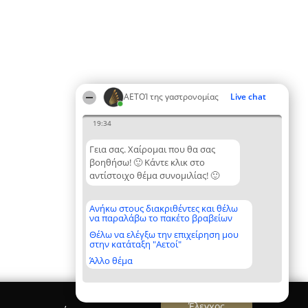
ΑΕΤΟΊ της γαστρονομίας
Live chat
19:34
Γεια σας. Χαίρομαι που θα σας
βοηθήσω! 🙂 Κάντε κλικ στο
αντίστοιχο θέμα συνομιλίας! 🙂
Ανήκω στους διακριθέντες και θέλω
να παραλάβω το πακέτο βραβείων
Θέλω να ελέγξω την επιχείρηση μου
στην κατάταξη "Αετοί"
Άλλο θέμα
Έλεγχος