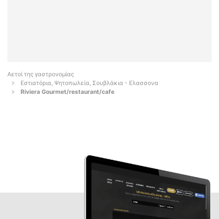
Αετοί της γαστρονομίας
Εστιατόρια, Ψητοπωλεία, Σουβλάκια - Ελασσονα
Riviera Gourmet/restaurant/cafe