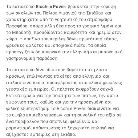
Το εστιατόριο
Ricchi e Poveri
βρίσκεται στην κορυφή
των σκαλιών του Παλιού Λιμανιού της Σκιάθου και
χαρακτηρίζεται από τη γοητευτική του ατμόσφαιρα.
Προσφέρει απαράμιλλη θέα προς το γραφικό λιμάνι και
το Μπούρτζι, προσδίδοντας κομψότητα και ηρεμία στον
χώρο. Η κουζίνα του περιλαμβάνει πρωτότυπα τάπας,
φρέσκες σαλάτες και εποχιακά πιάτα, τα οποία
προσεγγίζουν δημιουργικά την ελληνική και μεσογειακή
γαστρονομική παράδοση.
Το εστιατόριο δίνει ιδιαίτερη βαρύτητα στη λίστα
κρασιών, επιλέγοντας ετικέτες από ελληνικά και
ιταλικά οινοποιεία, προσφέροντας έτσι ολοκληρωμένες
γευστικές εμπειρίες. Οι πελάτες εκφράζουν συχνά
θετικά σχόλια για την ποιότητα των πιάτων, την άρτια
εμφάνισή τους, καθώς και για την προσεγμένη και
φιλική εξυπηρέτηση. Το Ricchi e Poveri διακρίνεται για
το υψηλό επίπεδο γεύσεων και τη συνολική του αξία σε
ένα περιβάλλον που αποπνέει φιλοξενία και
ρομαντισμό, καθιστώντας το ξεχωριστή επιλογή για
αξέχαστες εμπειρίες στη Σκιάθο.