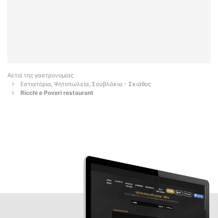
Αετοί της γαστρονομίας
Εστιατόρια, Ψητοπωλεία, Σουβλάκια - Σκιάθος
Ricchi e Poveri restaurant