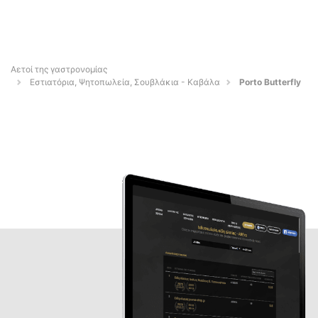
Αετοί της γαστρονομίας
Εστιατόρια, Ψητοπωλεία, Σουβλάκια - Καβάλα
Porto Butterfly