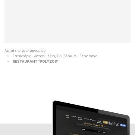
Αετοί της γαστρονομίας
Εστιατόρια, Ψητοπωλεία, Σουβλάκια - Ελασσονα
RESTAURANT "POLYZOS"