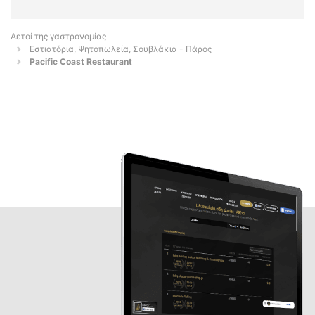
Αετοί της γαστρονομίας
Εστιατόρια, Ψητοπωλεία, Σουβλάκια - Πάρος
Pacific Coast Restaurant